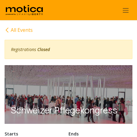
Skip to Content
All Events
Registrations
Closed
Schweizer Pflegekongress
Starts
Ends