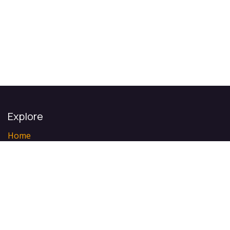
Explore
Home
Functions
Integrations
Pricing
Events
About us