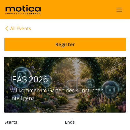
Skip to Content
All Events
Register
IFAS 2026
Willkommen im Garten der Künstlichen
Intelligenz
Starts
Ends