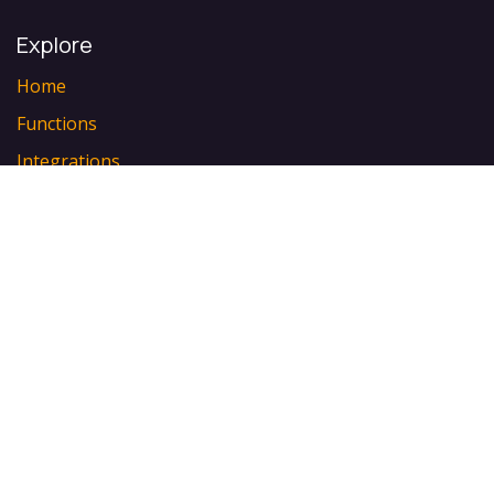
Explore
Home
Functions
Integrations
Pricing
Events
About us
Contact us
Contact our partners
The brand