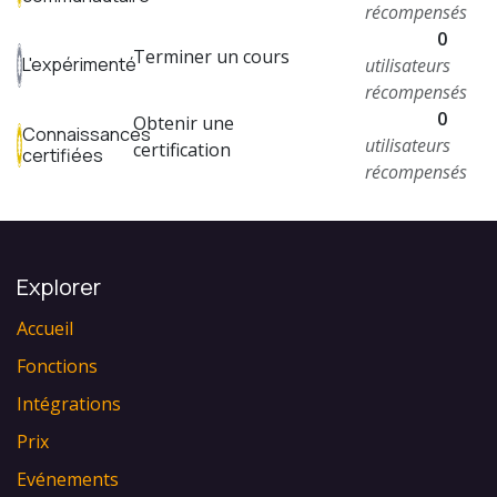
récompensés
0
Terminer un cours
L'expérimenté
utilisateurs
récompensés
0
Obtenir une
Connaissances
utilisateurs
certification
certifiées
récompensés
Explorer
Accueil
Fonctions
Intégrations
Prix
Evénements