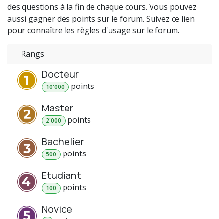
des questions à la fin de chaque cours. Vous pouvez
aussi gagner des points sur le forum. Suivez ce lien
pour connaître les règles d'usage sur le forum.
Rangs
Docteur
point
s
10'000
Master
point
s
2'000
Bachelier
point
s
500
Etudiant
point
s
100
Novice