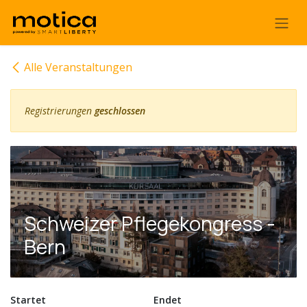
Zum Inhalt springen
Alle Veranstaltungen
Registrierungen
geschlossen
Schweizer Pflegekongress -
Bern
Startet
Endet