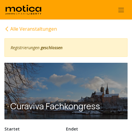
Zum Inhalt springen
Alle Veranstaltungen
Registrierungen
geschlossen
Curaviva Fachkongress
Startet
Endet